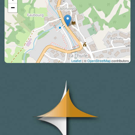
−
Leaflet
| ©
OpenStreetMap
contributors